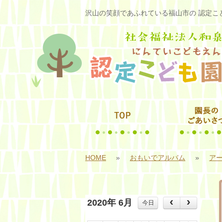
沢山の笑顔であふれている福山市の 認定こど
HOME
»
おもいでアルバム
»
アー
2020年 6月
今日