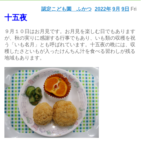
認定こども園 ふかつ
2022年
9月
9日
Fri
十五夜
９月１０日はお月見です。お月見を楽しむ日でもあります
が、秋の実りに感謝する行事でもあり、いも類の収穫を祝
う「いも名月」とも呼ばれています。十五夜の晩には、収
穫したさといもが入ったけんちん汁を食べる習わしが残る
地域もあります。