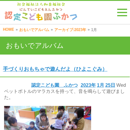
HOME
»
»
»
おもいでアルバム
アーカイブ:2023年
1月
おもいでアルバム
手づくりおもちゃで遊んだよ（ひよこぐみ）
認定こども園 ふかつ
2023年
1月
25日
Wed
ペットボトルのマラカスを持って、音を鳴らして遊びまし
た。