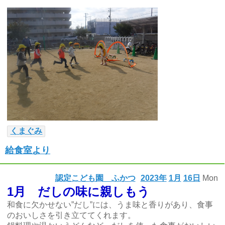
くまぐみ
給食室より
認定こども園 ふかつ
2023年
1月
16日
Mon
1月 だしの味に親しもう
和食に欠かせない”だし”には、うま味と香りがあり、食事
のおいしさを引き立ててくれます。