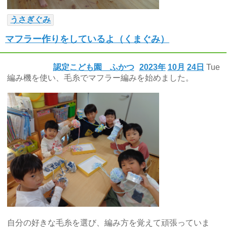
うさぎぐみ
マフラー作りをしているよ（くまぐみ）
認定こども園 ふかつ
2023年
10月
24日
Tue
編み機を使い、毛糸でマフラー編みを始めました。
自分の好きな毛糸を選び、編み方を覚えて頑張っていま