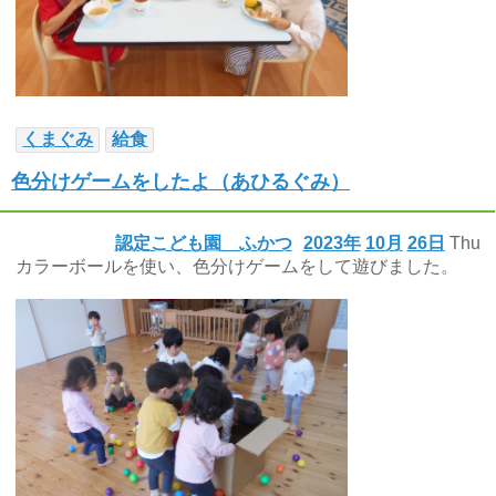
くまぐみ
給食
色分けゲームをしたよ（あひるぐみ）
認定こども園 ふかつ
2023年
10月
26日
Thu
カラーボールを使い、色分けゲームをして遊びました。