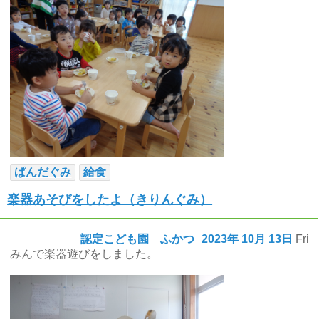
ぱんだぐみ
給食
楽器あそびをしたよ（きりんぐみ）
認定こども園 ふかつ
2023年
10月
13日
Fri
みんで楽器遊びをしました。