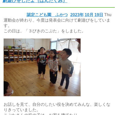
劇遊びをしたよ（ぱんだぐみ）
認定こども園 ふかつ
2023年
10月
19日
Thu
運動会が終わり、今度は発表会に向けて劇遊びをしていま
す。
この日は、「３びきのこぶた」をしました。
お話しを見て、自分のしたい役を決めてみんな、楽しくな
りきっていました。