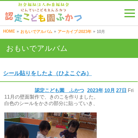
HOME
»
»
»
おもいでアルバム
アーカイブ:2023年
10月
おもいでアルバム
シール貼りをしたよ（ひよこぐみ）
認定こども園 ふかつ
2023年
10月
27日
Fri
11月の壁面製作で、きのこを作りました。
白色のシールをかさの部分に貼っていき、