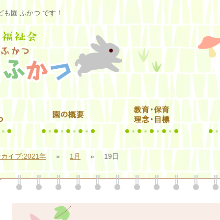
も園 ふかつ です！
カイブ:2021年
»
1月
»
19日