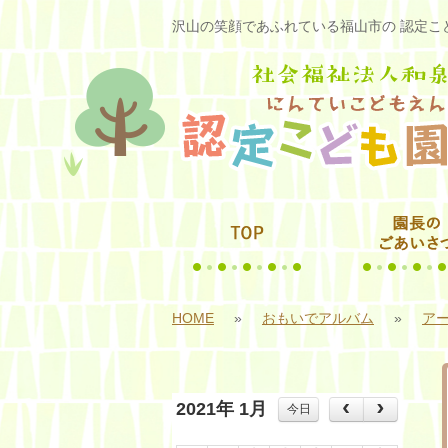
沢山の笑顔であふれている福山市の 認定こど
HOME
»
おもいでアルバム
»
アー
2021年 1月
今日