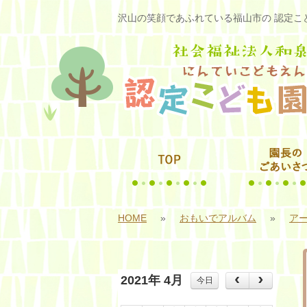
沢山の笑顔であふれている福山市の 認定こど
HOME
»
おもいでアルバム
»
アー
2021年 4月
今日