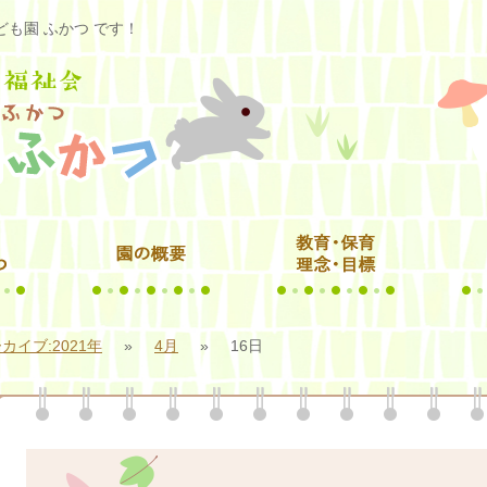
も園 ふかつ です！
カイブ:2021年
»
4月
»
16日