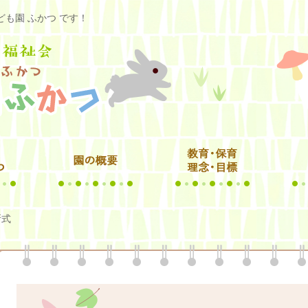
も園 ふかつ です！
所式