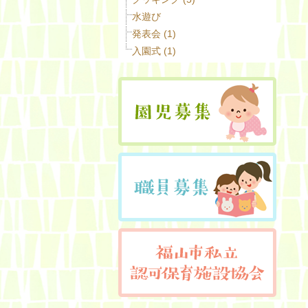
水遊び
発表会 (1)
入園式 (1)